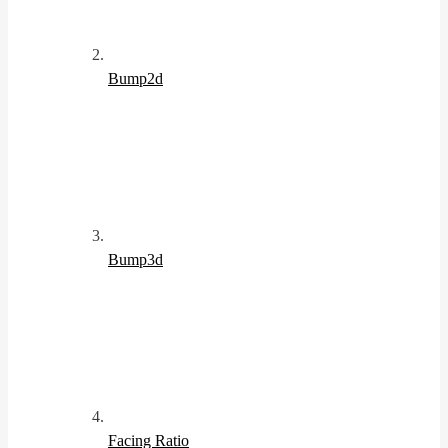
Bump2d
Bump3d
Facing Ratio