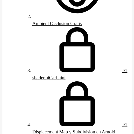
Ambient Occlusion
Gratis
El
shader aiCarPaint
El
Displacement Map y Subdivision en Arnold