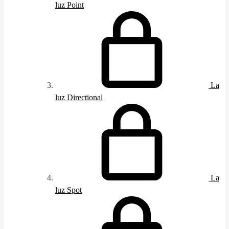
luz Point
La
luz Directional
La
luz Spot