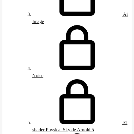
Ai
Image
Noise
El
shader Physical Sky de Arnold 5