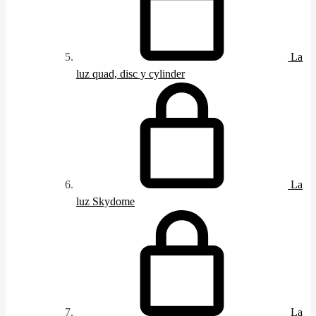
La
luz quad, disc y cylinder
La
luz Skydome
La