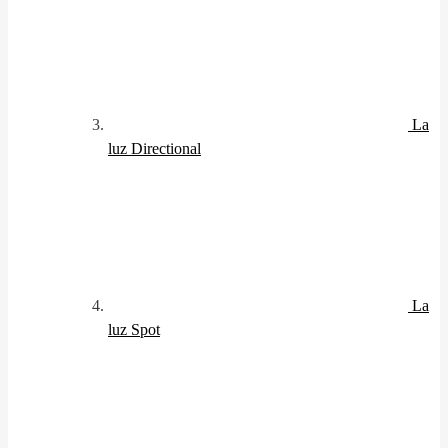
La
luz Directional
La
luz Spot