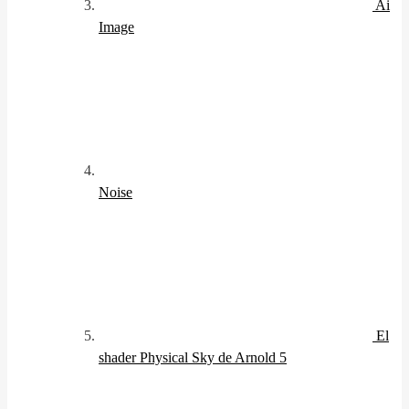
Ai
Image
Noise
El
shader Physical Sky de Arnold 5