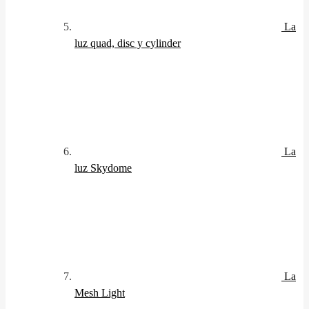
La
luz quad, disc y cylinder
La
luz Skydome
La
Mesh Light