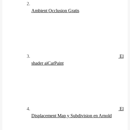
Ambient Occlusion
Gratis
El
shader aiCarPaint
El
Displacement Map y Subdivision en Arnold