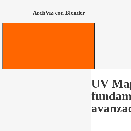
ArchViz con Blender
UV Map
fundame
avanza