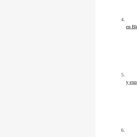
en Bl
y exp