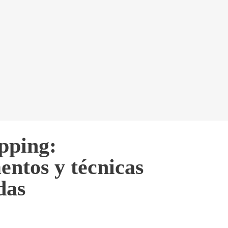
ping:
ntos y técnicas
das