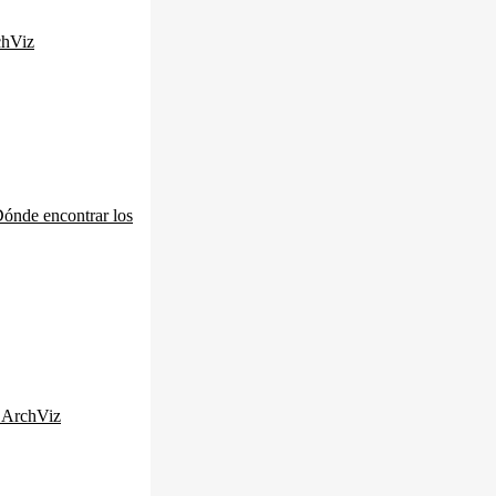
chViz
Dónde encontrar los
 ArchViz