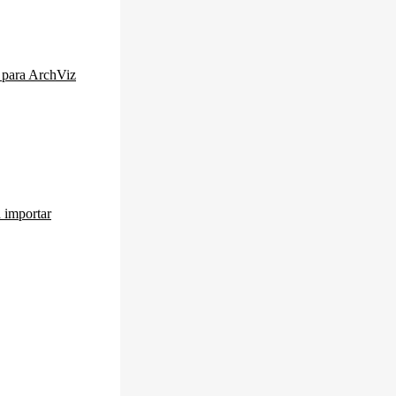
s para ArchViz
a importar