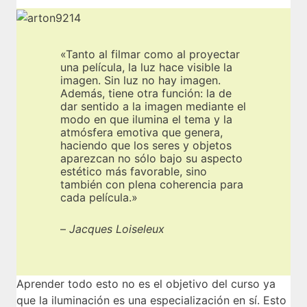
Otros tipos de UVs 02
El motor de render Cycles
Modelado de las anillas de la turbina
El panel de propiedades
El Node Wrangler
Repasar el modelado final
La cámara de Blender
Hacer agujeros con y sin booleanas
Las herramientas de transformación en Blender
«Tanto al filmar como al proyectar
Usar imágenes como texturas
Organizando UVs 01
Las luces en Blender
una película, la luz hace visible la
Modelando anillas de soporte
El Cursor 3D en Blender: funciones clave
imagen. Sin luz no hay imagen.
Principled BSDF
Organizando UVs 02
Ajustes del sampling en Cycles
Además, tiene otra función: la de
Algunos modificadores de Blender
dar sentido a la imagen mediante el
Los modos en Blender
Organizando UVs 03
modo en que ilumina el tema y la
Ajustar el entorno del render
atmósfera emotiva que genera,
Modelando las boquillas del escape
Los modos de sombreado del visor 3D
Transfer UVs
haciendo que los seres y objetos
Ajustes de salida del render
aparezcan no sólo bajo su aspecto
Modelando el eje de las aspas
Las colecciones en Blender (Collections)
estético más favorable, sino
Desplegar UVs de la hélice
Usar CPU + GPU
también con plena coherencia para
Modelando las aspas. 1
cada película.»
Desplegando el resto de objetos 01
Render passes en Cycles
Modelando las aspas. 2
–
Jacques Loiseleux
Desplegando el resto de objetos 02
Render Layers
Las curvas en Blender
Preparar los UVs para exportar
Renderizar las luces en pases diferentes
Modelando los cables
Aprender todo esto no es el objetivo del curso ya
Pintar texturas 01
El compositor de Blender
que la iluminación es una especialización en sí. Esto
Añadiendo los conectores a los tubos y otros detalles