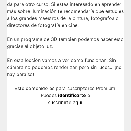
Render en Blender (EEVEE)
Pintar texturas 02
da para otro curso. Si estás interesado en aprender
4 lecciones
Añadiendo el resto de detalles 01
más sobre iluminación te recomendaría que estudies
¿Qué es EEVEE?
La animación en Blender
Pintar máscaras
a los grandes maestros de la pintura, fotógrafos o
Añadiendo el resto de detalles 02
7 lecciones
directores de fotografía en cine.
Primeros pasos con EEVEE
Terminando la turbina
La animación en 3D
Añadiendo el resto de detalles 03
Las luces con EEVEE
En un programa de 3D también podemos hacer esto
Animando en Blender
gracias al objeto luz.
Light Probes en EEVEE
La línea de tiempo en Blender
En esta lección vamos a ver cómo funcionan. Sin
El Dope Sheet en Blender
cámara no podemos renderizar, pero sin luces… ¡no
hay paraíso!
El Graph Editor en Blender
Los modificadores en el Graph Editor
Este contenido es para suscriptores Premium.
Puedes
identificarte
o
Renderizar diferentes escenas y el editor de vídeo de
suscribirte aquí
.
Blender