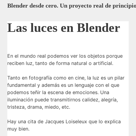
Blender desde cero. Un proyecto real de principio
Las luces en Blender
El interface de Blender
13 lecciones
En el mundo real podemos ver los objetos porque
Modelando con Blender
Introducción al curso de Blender
reciben luz, tanto de forma natural o artificial.
20 lecciones
Repaso rápido al interface de Blender
Vertex, edges, faces y más
Solución a problemas comunes en el modelado
Tanto en fotografía como en cine, la luz es un pilar
3 lecciones
Resetear la configuración de Blender
Añadir y eliminar objetos en Blender
Solucionar el problema de caras duplicadas
Shading con Blender
fundamental y además es un lenguaje con el que
podemos teñir la escena de emociones. Una
7 lecciones
La navegación en Blender
Preparación del proyecto
Solucionar el problema de la escala de los objetos
Introducción a los materiales en Blender
Texturizando con Blender
iluminación puede transmitirnos calidez, alegría,
tristeza, drama, miedo, etc.
Los elementos del interface de Blender
16 lecciones
Poner las imágenes de referencia en el visor
Normales invertidas
Reusar materiales con Append y Link
UV Maps en Blender
Render en Blender (Cycles)
Personalizando la interface de Blender
Modelado del cuerpo principal de la turbina 1
Hay una cita de Jacques Loiseleux que lo explica
El Shader Editor en Blender
Otros tipos de UVs 01
¿Qué es el render?
muy bien.
Modelado del cuerpo principal de la turbina 2
Seleccionar objetos en Blender
Algunos materiales básicos en Blender