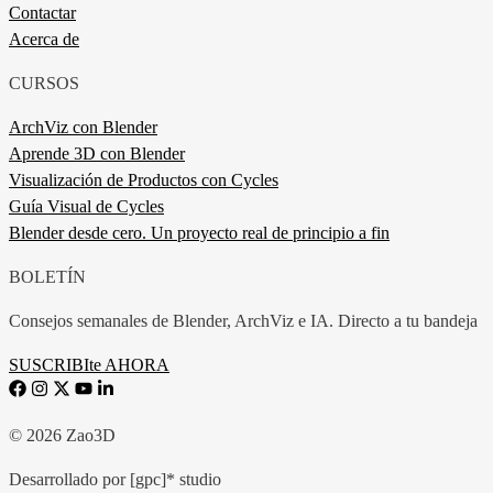
Contactar
Acerca de
CURSOS
ArchViz con Blender
Aprende 3D con Blender
Visualización de Productos con Cycles
Guía Visual de Cycles
Blender desde cero. Un proyecto real de principio a fin
BOLETÍN
Consejos semanales de Blender, ArchViz e IA. Directo a tu bandeja
SUSCRIBIte AHORA
© 2026 Zao3D
Desarrollado por [gpc]* studio