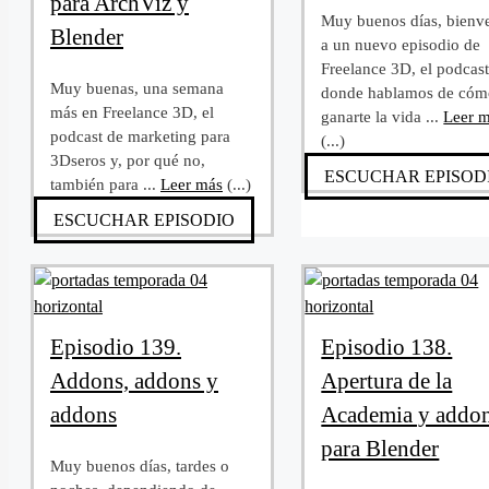
para ArchViz y
Muy buenos días, bienv
Blender
a un nuevo episodio de
Freelance 3D, el podcas
Muy buenas, una semana
donde hablamos de có
más en Freelance 3D, el
ganarte la vida ...
Leer 
podcast de marketing para
(...)
3Dseros y, por qué no,
ESCUCHAR EPISOD
también para ...
Leer más
(...)
ESCUCHAR EPISODIO
Episodio 139.
Episodio 138.
Addons, addons y
Apertura de la
addons
Academia y addo
para Blender
Muy buenos días, tardes o