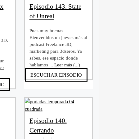
ux
Episodio 143. State
of Unreal
Pues muy buenas.
Bienvenidos un jueves más al
 3D.
podcast Freelance 3D,
marketing para 3dseros. Ya
sabes, ese espacio donde
 un
hablamos ...
Leer más
(...)
er
ESCUCHAR EPISODIO
IO
Episodio 140.
s
Cerrando