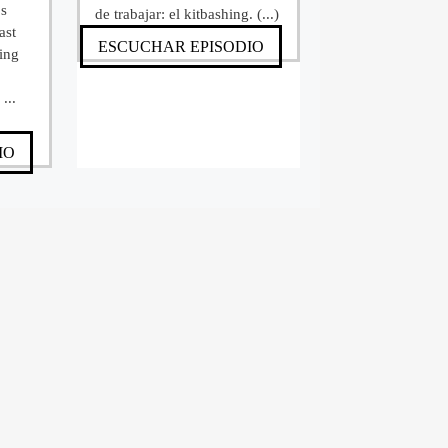
os
de trabajar: el kitbashing. (...)
ast
ESCUCHAR EPISODIO
ing
o
...
IO