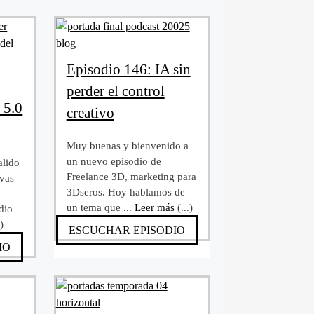
Episodio 146: IA sin
perder el control
 5.0
creativo
Muy buenas y bienvenido a
un nuevo episodio de
alido
Freelance 3D, marketing para
ivas
3Dseros. Hoy hablamos de
un tema que ...
Leer más
(...)
dio
.)
ESCUCHAR EPISODIO
IO