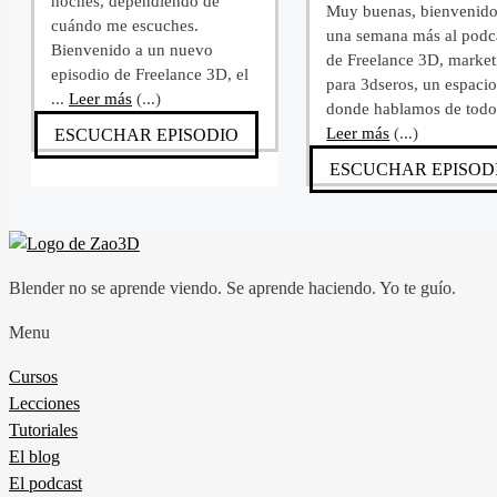
noches, dependiendo de
Muy buenas, bienvenid
cuándo me escuches.
una semana más al podc
Bienvenido a un nuevo
de Freelance 3D, market
episodio de Freelance 3D, el
para 3dseros, un espaci
...
Leer más
(...)
donde hablamos de todo 
Leer más
(...)
ESCUCHAR EPISODIO
ESCUCHAR EPISOD
Blender no se aprende viendo. Se aprende haciendo. Yo te guío.
Menu
Cursos
Lecciones
Tutoriales
El blog
El podcast