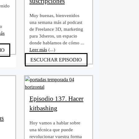
suscripciones
enido
Muy buenas, bienvenidos
t
una semana más al podcast
mo
de Freelance 3D, marketing
más
para 3dseros, un espacio
donde hablamos de cómo ...
Leer más
(...)
IO
ESCUCHAR EPISODIO
Episodio 137. Hacer
kitbashing
ns
Hoy vamos a hablar sobre
una técnica que puede
revolucionar vuestra forma