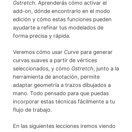
Gstretch
. Aprenderás cómo activar el
productividad en Blender
add-on, dónde encontrarlo en el modo
1 lección
edición y cómo estas funciones pueden
Módulo 5: Materiales y renderizado
ayudarte a refinar tus modelados de
con calidad profesional
forma precisa y rápida.
3 lecciones
Veremos cómo usar
Curve
para generar
curvas suaves a partir de vértices
seleccionados, y cómo
Gstretch
, junto a la
herramienta de anotación, permite
adaptar geometría a trazos dibujados a
mano. Todo pensado para que puedas
incorporar estas técnicas fácilmente a tu
flujo de trabajo.
En las siguientes lecciones iremos viendo