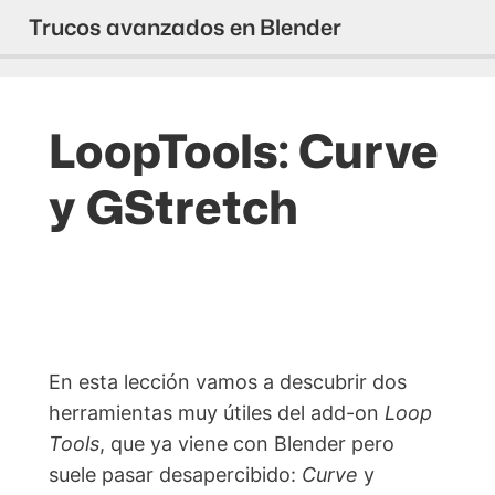
Trucos avanzados en Blender
LoopTools: Curve
Módulo 1: Atajos y herramientas
ocultas para modelado eficiente
y GStretch
Knife Project y Merge by Distance
LoopTools: Curve y GStretch
To Sphere y su uso en modelado avanzado
Aplicar transformaciones
En esta lección vamos a descubrir dos
Módulo 2: Topología avanzada y
herramientas muy útiles del add-on
Loop
optimización de geometría
Tools
, que ya viene con Blender pero
5 lecciones
suele pasar desapercibido:
Curve
y
Módulo 3: Flujo de trabajo eficiente y