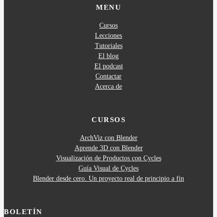
MENU
Cursos
Lecciones
Tutoriales
El blog
El podcast
Contactar
Acerca de
CURSOS
ArchViz con Blender
Aprende 3D con Blender
Visualización de Productos con Cycles
Guía Visual de Cycles
Blender desde cero. Un proyecto real de principio a fin
BOLETÍN