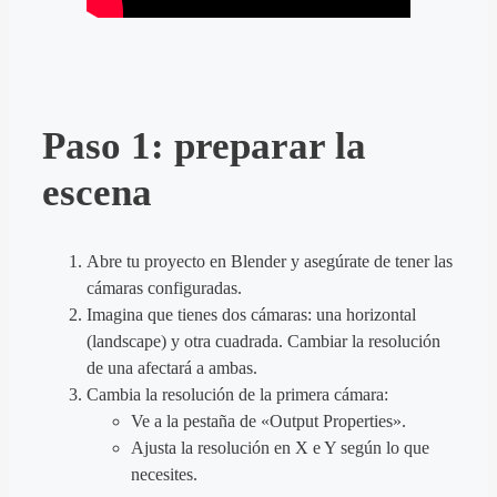
Paso 1: preparar la
escena
Abre tu proyecto en Blender y asegúrate de tener las
cámaras configuradas.
Imagina que tienes dos cámaras: una horizontal
(landscape) y otra cuadrada. Cambiar la resolución
de una afectará a ambas.
Cambia la resolución de la primera cámara:
Ve a la pestaña de «Output Properties».
Ajusta la resolución en X e Y según lo que
necesites.