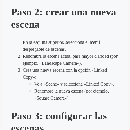
Paso 2: crear una nueva
escena
En la esquina superior, selecciona el menú
desplegable de escenas.
Renombra la escena actual para mayor claridad (por
ejemplo, «Landscape Camera»).
Crea una nueva escena con la opción «Linked
Copy»:
Ve a «Scene» y selecciona «Linked Copy».
Renombra la nueva escena (por ejemplo,
«Square Camera»).
Paso 3: configurar las
escenas