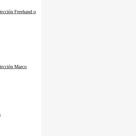
lección Freehand o
elección Marco
s